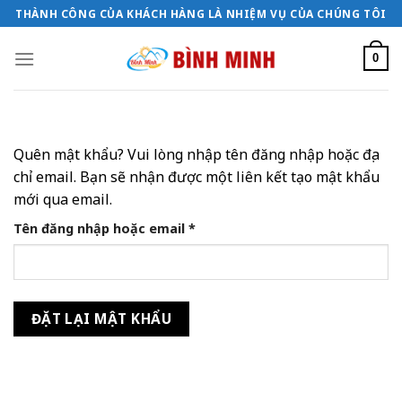
Bỏ
THÀNH CÔNG CỦA KHÁCH HÀNG LÀ NHIỆM VỤ CỦA CHÚNG TÔI
qua
nội
0
dung
Quên mật khẩu? Vui lòng nhập tên đăng nhập hoặc địa
chỉ email. Bạn sẽ nhận được một liên kết tạo mật khẩu
mới qua email.
Bắt
Tên đăng nhập hoặc email
*
buộc
ĐẶT LẠI MẬT KHẨU