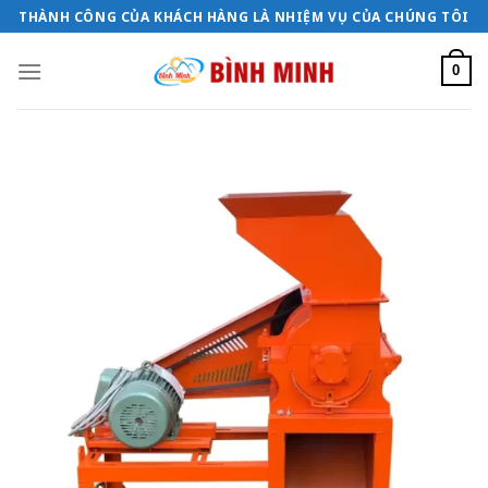
Bỏ
THÀNH CÔNG CỦA KHÁCH HÀNG LÀ NHIỆM VỤ CỦA CHÚNG TÔI
qua
nội
0
dung