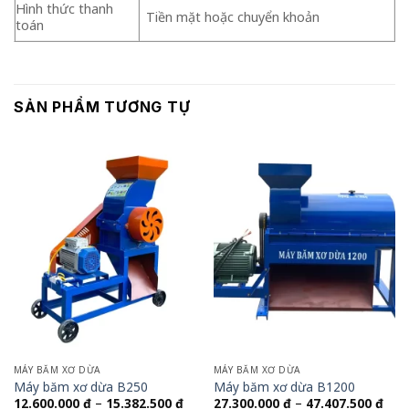
Hình thức thanh
Tiền mặt hoặc chuyển khoản
toán
SẢN PHẨM TƯƠNG TỰ
MÁY BĂM XƠ DỪA
MÁY BĂM XƠ DỪA
Máy băm xơ dừa B250
Máy băm xơ dừa B1200
Khoảng
Kho
12.600.000
₫
–
15.382.500
₫
27.300.000
₫
–
47.407.500
₫