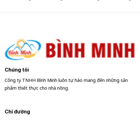
giá:
giá:
từ
từ
12.600.000 ₫
27.3
đến
đến
15.382.500 ₫
47.4
Chúng tôi
Công ty TNHH Bình Minh luôn tự hào mang đến những sản
phẩm thiết thực cho nhà nông.
Chỉ đường