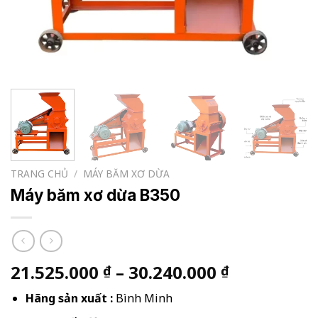
TRANG CHỦ
/
MÁY BĂM XƠ DỪA
Máy băm xơ dừa B350
Khoảng
21.525.000
–
30.240.000
₫
₫
giá:
Hãng sản xuất :
Bình Minh
từ