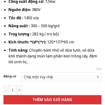
21.525.000
Công suất động cơ:
7,5kw
đến
Nguồn điện:
380V
30.240.000
Tốc độ :
1450 v/p
Năng suất :
300 – 500 kg/giờ
Trọng lượng :
282 kg ( trọn bộ)
Kích thước *(d*c*r):
125*137*65 cm
Tính năng:
Chuyên băm nhỏ vỏ dừa tươi, vỏ dừa
khô thành dạng mùn làm phân bón trồng cây, đệm
lót sinh học..
XÓA
Động cơ
Máy băm xơ dừa B350 số lượng
THÊM VÀO GIỎ HÀNG