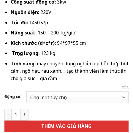
10.920.000
Công suất động cơ:
3kw
đến
Nguồn điện:
220V
13.440.000
Tốc độ:
1450 v/p
Năng suất:
150 – 200 kg/giờ
Kích thước (d*c*r):
94*97*55 cm
Trọng lượng:
123 kg
Tính năng:
máy chuyên dùng nghiền ép hỗn hợp bột
cám, ngô hạt, rau xanh, .. tạo thành viên làm thức ăn
cho gia súc – gia cầm
XÓA
Động cơ
Máy ép cám viên S180-4L số lượng
THÊM VÀO GIỎ HÀNG