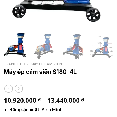
TRANG CHỦ
/
MÁY ÉP CÁM VIÊN
Máy ép cám viên S180-4L
Khoảng
10.920.000
–
13.440.000
₫
₫
giá:
Hãng sản xuất:
Bình Minh
từ