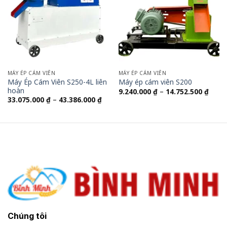
MÁY ÉP CÁM VIÊN
MÁY ÉP CÁM VIÊN
Máy Ép Cám Viên S250-4L liên
Máy ép cám viên S200
hoàn
Khoả
9.240.000
₫
–
14.752.500
₫
giá:
Khoảng
33.075.000
₫
–
43.386.000
₫
từ
giá:
9.240
từ
đến
33.075.000 ₫
14.75
đến
43.386.000 ₫
Chúng tôi