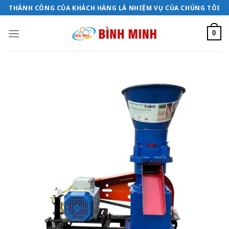
Bỏ
THÀNH CÔNG CỦA KHÁCH HÀNG LÀ NHIỆM VỤ CỦA CHÚNG TÔI
qua
nội
0
dung