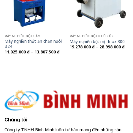
MÁY NGHIỀN BỘT CÁM
MÁY NGHIỀN BỘT NGŨ CỐC
Máy nghiền thức ăn chăn nuôi
Máy nghiền bột mịn Inox 300
B24
Kho
19.278.000
₫
–
28.998.000
₫
giá:
Khoảng
11.025.000
₫
–
13.807.500
₫
từ
giá:
19.2
từ
đến
11.025.000 ₫
28.9
đến
13.807.500 ₫
Chúng tôi
Công ty TNHH Bình Minh luôn tự hào mang đến những sản