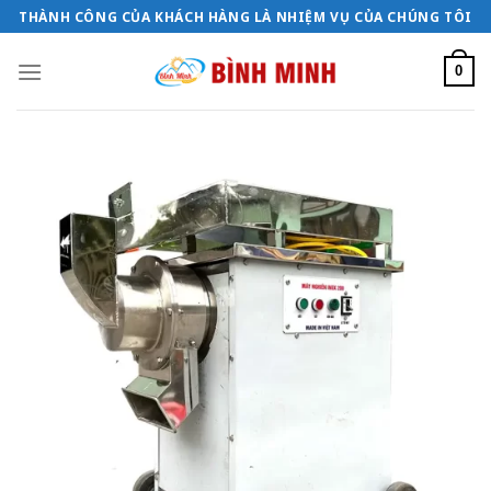
Bỏ
THÀNH CÔNG CỦA KHÁCH HÀNG LÀ NHIỆM VỤ CỦA CHÚNG TÔI
qua
nội
0
dung