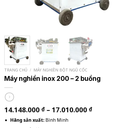
TRANG CHỦ
/
MÁY NGHIỀN BỘT NGŨ CỐC
Máy nghiền inox 200 – 2 buồng
Khoảng
14.148.000
–
17.010.000
₫
₫
giá:
Hãng sản xuất:
Bình Minh
từ