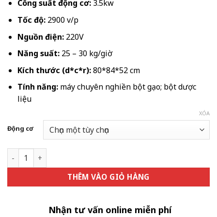
14.148.000
Công suất động cơ:
3.5kw
đến
Tốc độ:
2900 v/p
17.010.000
Nguồn điện:
220V
Năng suất:
25 – 30 kg/giờ
Kích thước (d*c*r):
80*84*52 cm
Tính năng:
máy chuyên nghiền bột gạo; bột dược
liệu
XÓA
Động cơ
Máy nghiền inox 200 – 2 buồng số lượng
THÊM VÀO GIỎ HÀNG
Nhận tư vấn online miễn phí