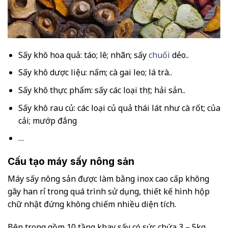
Sấy khô hoa quả: táo; lê; nhãn; sấy
chuối
dẻo..
Sấy khô dược liệu: nấm; cà gai leo; lá trà..
Sấy khô thực phẩm: sấy các loại thịt; hải sản..
Sấy khô rau củ: các loại củ quả thái lát như cà rốt; của
cải; mướp đắng
…
Cấu tạo máy sấy nông sản
Máy sấy nông sản được làm bằng inox cao cấp không
gây han rỉ trong quá trình sử dụng, thiết kế hình hộp
chữ nhật đứng không chiếm nhiều diện tích.
Bên trong gồm 10 tầng khay sấy có sức chứa 3 – 5kg