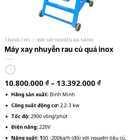
TRANG CHỦ
/
MÁY XAY NGHIỀN ĐA NĂNG
Máy xay nhuyễn rau củ quả inox
Khoảng
10.800.000
–
13.392.000
₫
₫
giá:
Hãng sản xuất:
Bình Minh
từ
10.800.000
Công suất động cơ:
2.2-3 kw
đến
Tốc độ:
2900 vòng/phút
13.392.000
Điện năng:
220V
Năng suất: 1
00 -200kg/h (đối với nguyên liệu củ,