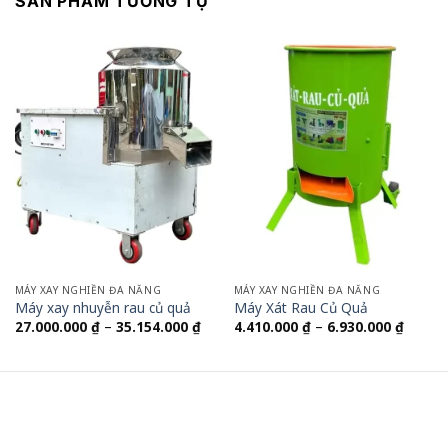
SẢN PHẨM TƯƠNG TỰ
MÁY XAY NGHIỀN ĐA NĂNG
MÁY XAY NGHIỀN ĐA NĂNG
Máy xay nhuyễn rau củ quả
Máy Xát Rau Củ Quả
Khoảng
Khoản
27.000.000
₫
–
35.154.000
₫
4.410.000
₫
–
6.930.000
₫
giá:
giá:
từ
từ
27.000.000 ₫
4.410.
đến
đến
35.154.000 ₫
6.930.