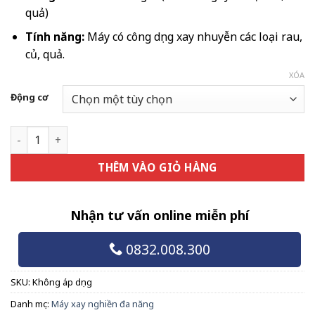
quả)
Tính năng:
Máy có công dụng xay nhuyễn các loại rau,
củ, quả.
XÓA
Động cơ
Máy xay nhuyễn rau củ quả inox số lượng
THÊM VÀO GIỎ HÀNG
Nhận tư vấn online miễn phí
0832.008.300
SKU:
Không áp dụng
Danh mục:
Máy xay nghiền đa năng