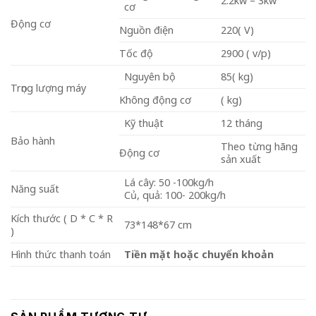
2.2kw – 3kw
cơ
Động cơ
Nguồn điện
220( V)
Tốc độ
2900 ( v/p)
Nguyên bộ
85( kg)
Trọng lượng máy
Không động cơ
( kg)
Kỹ thuật
12 tháng
Bảo hành
Theo từng hãng
Động cơ
sản xuất
Lá cây: 50 -100kg/h
Năng suất
Củ, quả: 100- 200kg/h
Kích thước ( D * C * R
73*148*67 cm
)
Hình thức thanh toán
Tiền mặt hoặc chuyển khoản