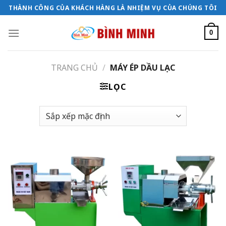
Bỏ
THÀNH CÔNG CỦA KHÁCH HÀNG LÀ NHIỆM VỤ CỦA CHÚNG TÔI
qua
nội
0
dung
TRANG CHỦ
/
MÁY ÉP DẦU LẠC
LỌC