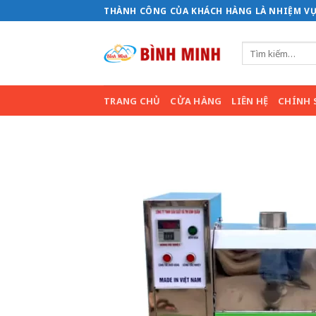
Bỏ
THÀNH CÔNG CỦA KHÁCH HÀNG LÀ NHIỆM VỤ
qua
nội
Tìm
dung
kiếm:
TRANG CHỦ
CỬA HÀNG
LIÊN HỆ
CHÍNH 