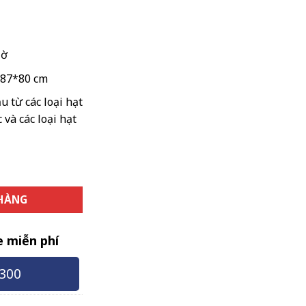
iờ
87*80 cm
 từ các loại hạt
 và các loại hạt
ờ số lượng
 HÀNG
e miễn phí
300