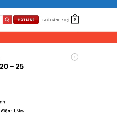
HOTLINE
GIỎ HÀNG /
0
₫
0
C
20 – 25
inh
 điện
: 1,5kw