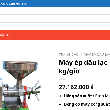
 CỦA CHÚNG TÔI
SÁCH
TRANG CHỦ
/
MÁY ÉP DẦU LẠ
Máy ép dầu lạc 
kg/giờ
27.162.000
₫
Hãng sản xuất :
Bình M
Động cơ máy công suất