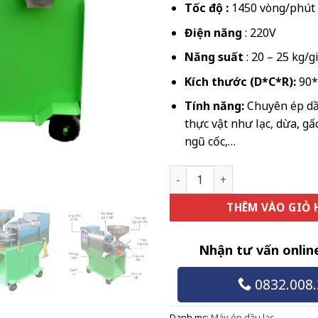
Tốc độ :
1450 vòng/phút
Điện năng
: 220V
Năng suất
: 20 – 25 kg/g
Kích thước (D*C*R):
90*
Tính năng:
Chuyên ép dầu
thực vật như lạc, dừa, gấc
ngũ cốc,…
Máy ép dầu lạc 20 - 25 kg/gi
THÊM VÀO GIỎ
Nhận tư vấn onlin
0832.008.
Danh mục:
Máy ép dầu lạc