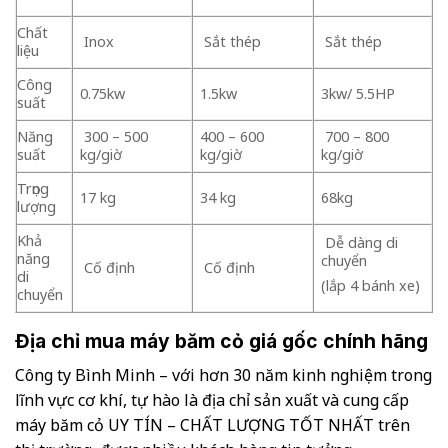
Chất
Inox
Sắt thép
Sắt thép
liệu
Công
0.75kw
1.5kw
3kw/ 5.5HP
suất
Năng
300 – 500
400 – 600
700 – 800
suất
kg/giờ
kg/giờ
kg/giờ
Trọng
17 kg
34 kg
68kg
lượng
Khả
Dễ dàng di
năng
chuyển
Cố định
Cố định
di
(lắp 4 bánh xe)
chuyển
Địa chỉ mua máy băm cỏ giá gốc chính hãng
Công ty Bình Minh – với hơn 30 năm kinh nghiệm trong
lĩnh vực cơ khí, tự hào là địa chỉ sản xuất và cung cấp
máy băm cỏ UY TÍN – CHẤT LƯỢNG TỐT NHẤT trên