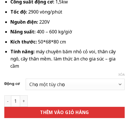
2.205.000 ₫
Công suất động cơ:
1,5kw
đến
Tốc độ:
2900 vòng/phút
4.200.000 ₫
Nguồn điện:
220V
Năng suất:
400 – 600 kg/giờ
Kích thước:
50*68*80 cm
Tính năng:
máy chuyên băm nhỏ cỏ voi, thân cây
ngô, cây thân mềm.. làm thức ăn cho gia súc – gia
cầm
XÓA
Động cơ
Máy băm cỏ C250 số lượng
THÊM VÀO GIỎ HÀNG