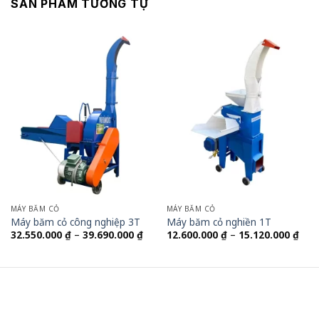
SẢN PHẨM TƯƠNG TỰ
MÁY BĂM CỎ
MÁY BĂM CỎ
Máy băm cỏ công nghiệp 3T
Máy băm cỏ nghiền 1T
Khoảng
Kho
32.550.000
₫
–
39.690.000
₫
12.600.000
₫
–
15.120.000
₫
giá:
giá:
từ
từ
32.550.000 ₫
12.6
đến
đến
39.690.000 ₫
15.1