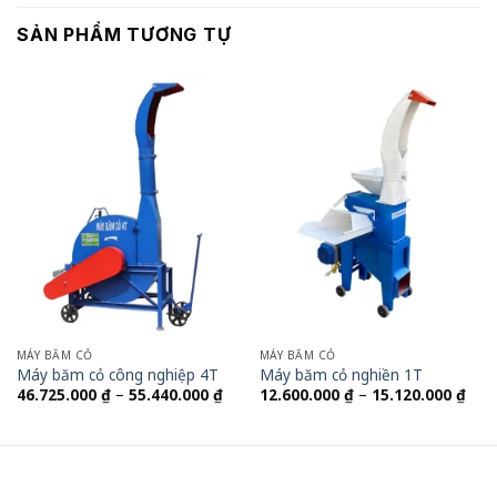
SẢN PHẨM TƯƠNG TỰ
MÁY BĂM CỎ
MÁY BĂM CỎ
Máy băm cỏ công nghiệp 4T
Máy băm cỏ nghiền 1T
Khoảng
Kho
46.725.000
₫
–
55.440.000
₫
12.600.000
₫
–
15.120.000
₫
giá:
giá:
từ
từ
46.725.000 ₫
12.6
đến
đến
55.440.000 ₫
15.1