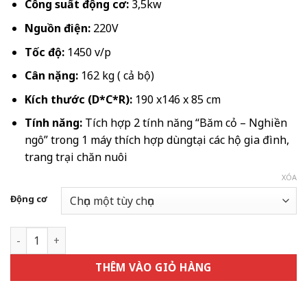
19.845.000
Công suất động cơ:
3,5kw
đến
Nguồn điện:
220V
22.627.500
Tốc độ:
1450 v/p
Cân nặng:
162 kg ( cả bộ)
Kích thước (D*C*R):
190 x146 x 85 cm
Tính năng:
Tích hợp 2 tính năng “Băm cỏ – Nghiền
ngô” trong 1 máy thích hợp dùngtại các hộ gia đình,
trang trại chăn nuôi
XÓA
Động cơ
Máy băm cỏ nghiền G250 số lượng
THÊM VÀO GIỎ HÀNG