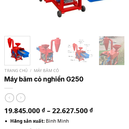
TRANG CHỦ
/
MÁY BĂM CỎ
Máy băm cỏ nghiền G250
Khoảng
19.845.000
–
22.627.500
₫
₫
giá:
Hãng sản xuất:
Bình Minh
từ