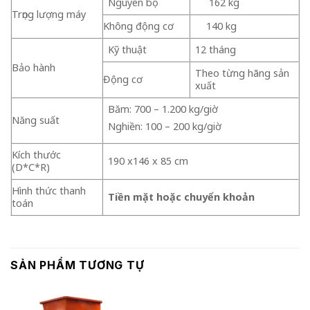
Nguyên bộ
162 kg
Trọng lượng máy
Không động cơ
140 kg
Kỹ thuật
12 tháng
Bảo hành
Theo từng hãng sản
Động cơ
xuất
Băm: 700 – 1.200 kg/giờ
Năng suất
Nghiền: 100 – 200 kg/giờ
Kích thước
190 x146 x 85 cm
(D*C*R)
Hình thức thanh
Tiền mặt hoặc chuyển khoản
toán
SẢN PHẨM TƯƠNG TỰ