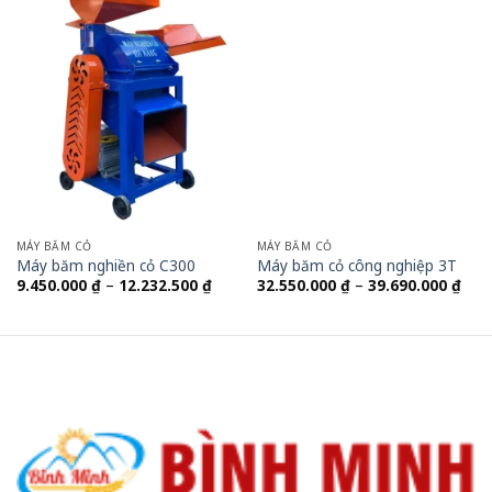
MÁY BĂM CỎ
MÁY BĂM CỎ
Máy băm nghiền cỏ C300
Máy băm cỏ công nghiệp 3T
Khoảng
Kho
9.450.000
₫
–
12.232.500
₫
32.550.000
₫
–
39.690.000
₫
giá:
giá:
từ
từ
9.450.000 ₫
32.5
đến
đến
12.232.500 ₫
39.6