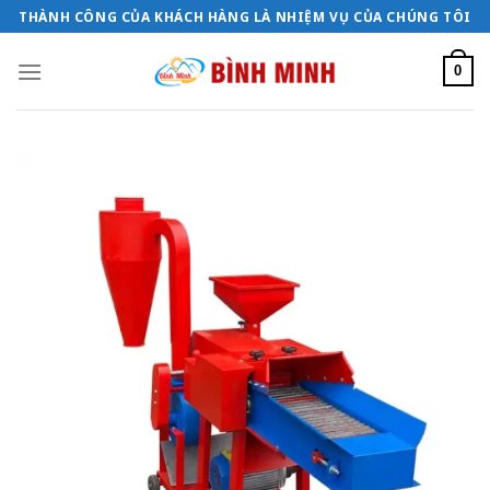
Bỏ
THÀNH CÔNG CỦA KHÁCH HÀNG LÀ NHIỆM VỤ CỦA CHÚNG TÔI
qua
nội
0
dung