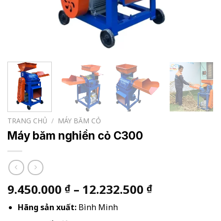
TRANG CHỦ
/
MÁY BĂM CỎ
Máy băm nghiền cỏ C300
Khoảng
9.450.000
–
12.232.500
₫
₫
giá:
Hãng sản xuất:
Bình Minh
từ