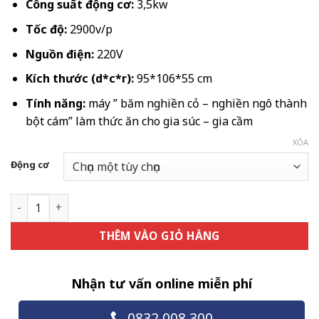
9.450.000 ₫
Công suất động cơ:
3,5kw
đến
Tốc độ:
2900v/p
12.232.500 
Nguồn điện:
220V
Kích thước (d*c*r):
95*106*55 cm
Tính năng:
máy ” băm nghiền cỏ – nghiền ngô thành
bột cám” làm thức ăn cho gia súc – gia cầm
XÓA
Động cơ
Máy băm nghiền cỏ C300 số lượng
THÊM VÀO GIỎ HÀNG
Nhận tư vấn online miễn phí
0832.008.300