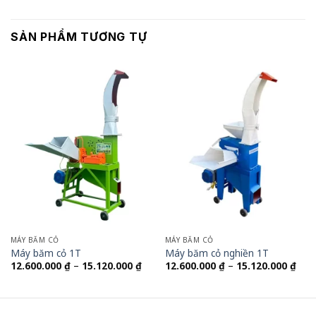
SẢN PHẨM TƯƠNG TỰ
MÁY BĂM CỎ
MÁY BĂM CỎ
Máy băm cỏ 1T
Máy băm cỏ nghiền 1T
Khoảng
Kho
12.600.000
₫
–
15.120.000
₫
12.600.000
₫
–
15.120.000
₫
giá:
giá:
từ
từ
12.600.000 ₫
12.6
đến
đến
15.120.000 ₫
15.1