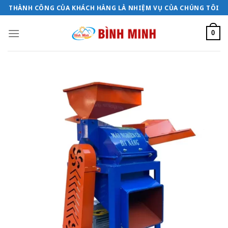
Bỏ
THÀNH CÔNG CỦA KHÁCH HÀNG LÀ NHIỆM VỤ CỦA CHÚNG TÔI
qua
nội
0
dung