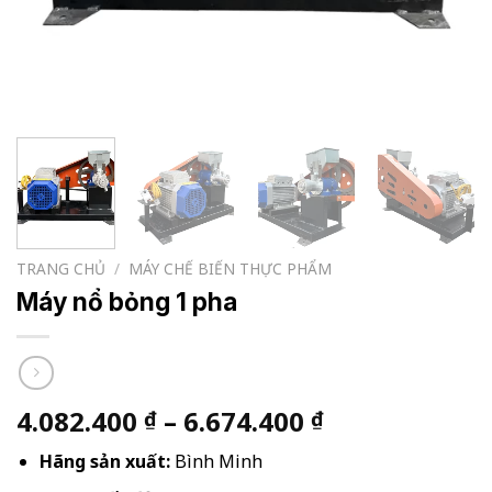
TRANG CHỦ
/
MÁY CHẾ BIẾN THỰC PHẨM
Máy nổ bỏng 1 pha
Khoảng
4.082.400
–
6.674.400
₫
₫
giá:
Hãng sản xuất:
Bình Minh
từ