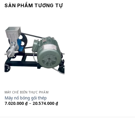
SẢN PHẨM TƯƠNG TỰ
MÁY CHẾ BIẾN THỰC PHẨM
Máy nổ bỏng gối thép
Khoảng
7.020.000
₫
–
20.574.000
₫
giá:
từ
7.020.000 ₫
đến
20.574.000 ₫