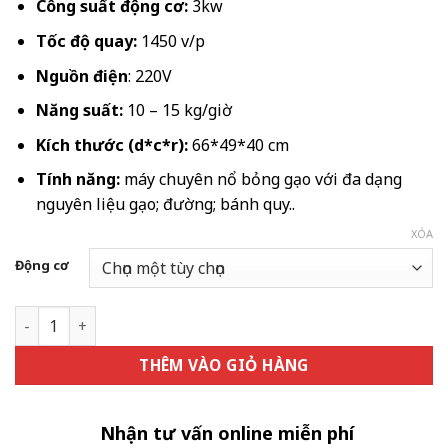
4.082.400 ₫
Công suất động cơ:
3kw
đến
Tốc độ quay:
1450 v/p
6.674.400 ₫
Nguồn điện
: 220V
Năng suất:
10 – 15 kg/giờ
Kích thước (d*c*r):
66*49*40 cm
Tính năng:
máy chuyên nổ bỏng gạo với đa dạng
nguyên liệu gạo; đường; bánh quy..
XÓA
Động cơ
Máy nổ bỏng 1 pha số lượng
THÊM VÀO GIỎ HÀNG
Nhận tư vấn online miễn phí