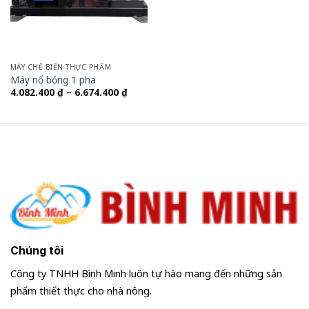
MÁY CHẾ BIẾN THỰC PHẨM
Máy nổ bỏng 1 pha
Khoảng
4.082.400
₫
–
6.674.400
₫
giá:
từ
4.082.400 ₫
đến
6.674.400 ₫
Chúng tôi
Công ty TNHH Bình Minh luôn tự hào mang đến những sản
phẩm thiết thực cho nhà nông.