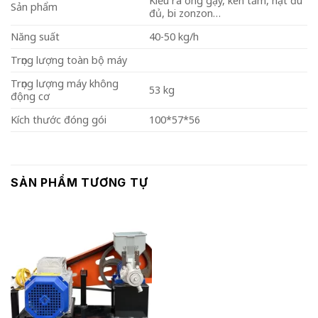
Kiểu ra ống gậy, kén tằm, hạt đu
Sản phẩm
đủ, bi zonzon…
Năng suất
40-50 kg/h
Trọng lượng toàn bộ máy
Trọng lượng máy không
53 kg
động cơ
Kích thước đóng gói
100*57*56
SẢN PHẨM TƯƠNG TỰ