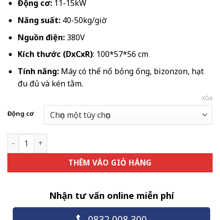
7.020.000 ₫
Động cơ:
11-15kW
đến
Năng suất:
40-50kg/giờ
20.574.000 
Nguồn điện:
380V
Kích thước (DxCxR)
: 100*57*56 cm
Tính năng:
Máy có thể nổ bỏng ống, bizonzon, hạt
đu đủ và kén tằm.
XÓA
Động cơ
Máy nổ bỏng gối thép số lượng
THÊM VÀO GIỎ HÀNG
Nhận tư vấn online miễn phí
0832.008.300