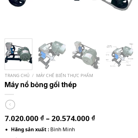
TRANG CHỦ
/
MÁY CHẾ BIẾN THỰC PHẨM
Máy nổ bỏng gối thép
Khoảng
7.020.000
–
20.574.000
₫
₫
giá:
Hãng sản xuất :
Bình Minh
từ